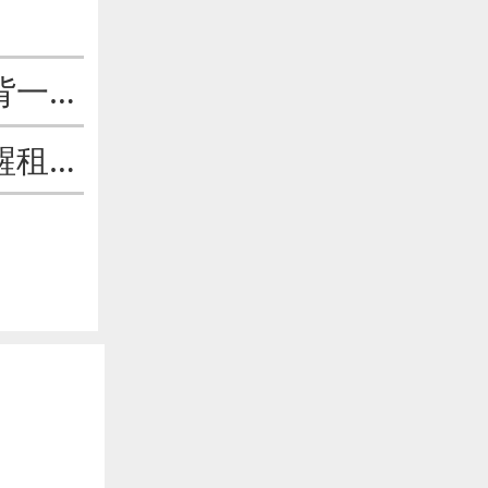
男子假离婚买房变真离婚“丢”房 结果还背一身债务
李诗怀律师接受北京晨报记者采访，提醒租户谨防黑中介合同中的“坑”