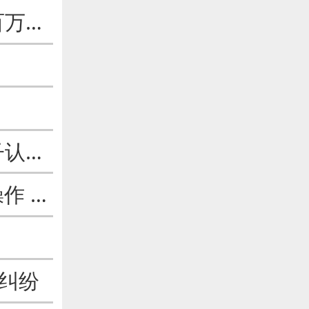
“一房二卖”的房主哭了：被法院判决退百万、赔百万
酒后乱性“喜当爹”？竟靠矿泉水瓶帮孩子认准生父
父亲去世股票账户229万难倒独子：能操作 但不能取钱
化纠纷