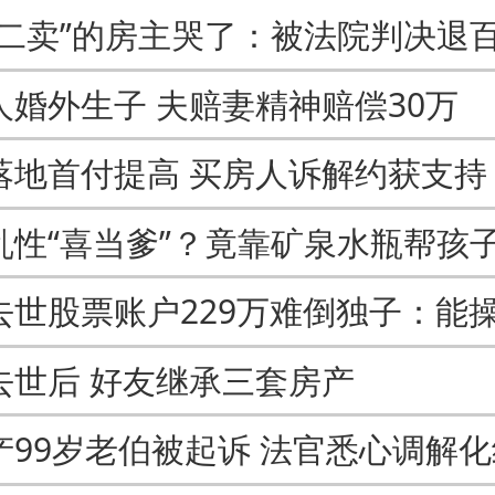
人婚外生子 夫赔妻精神赔偿30万
落地首付提高 买房人诉解约获支持
去世后 好友继承三套房产
产99岁老伯被起诉 法官悉心调解