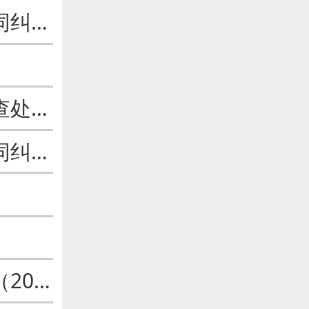
最高人民法院关于审理建设工程施工合同纠纷案件适用法律问题的解释（一）
建筑工程施工发包与承包违法行为认定查处管理办法
最高人民法院关于审理建设工程施工合同纠纷案件适用法律问题的解释（二）
建筑工程施工发包与承包计价管理办法（2013）