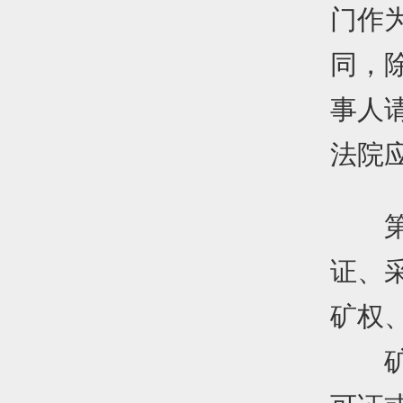
门作
同，
事人
法院
第三
证、
矿权
矿业