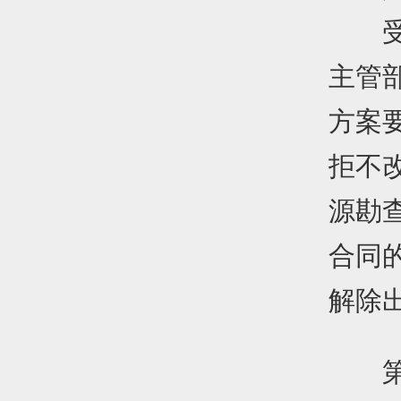
受让
主管
方案
拒不
源勘
合同
解除
第五