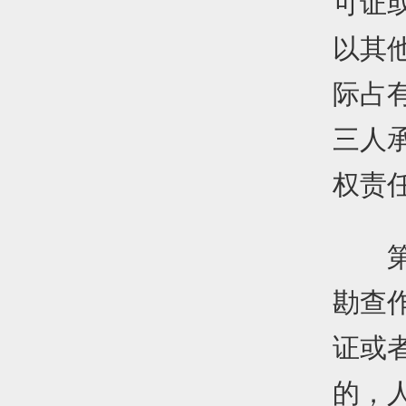
可证
以其
际占
三人
权责
第四
勘查
证或
的，