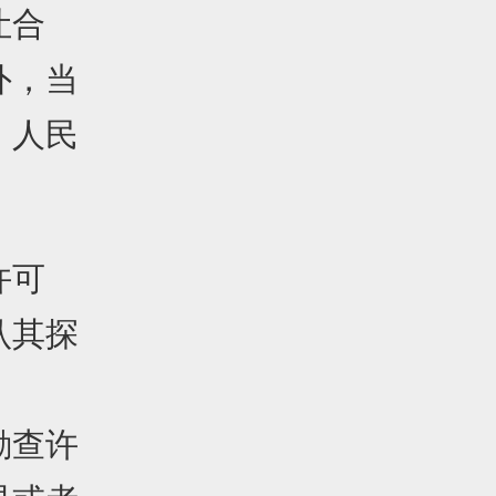
让合
外，当
，人民
许可
认其探
勘查许