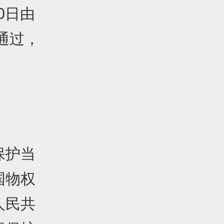
0日由
通过，
保护当
国物权
人民共