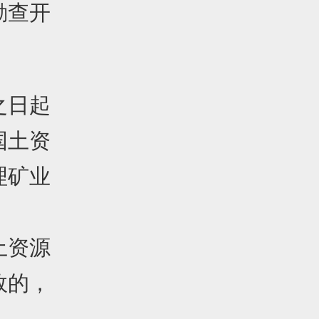
勘查开
之日起
国土资
理矿业
。
土资源
效的，