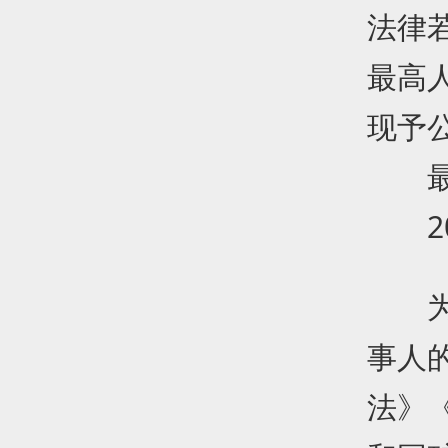
法律若
最高
现予公
最高
201
为正
事人
法》