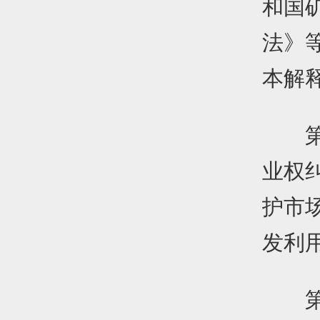
和国
法》
本解
第一
业权
护市
发利
第二