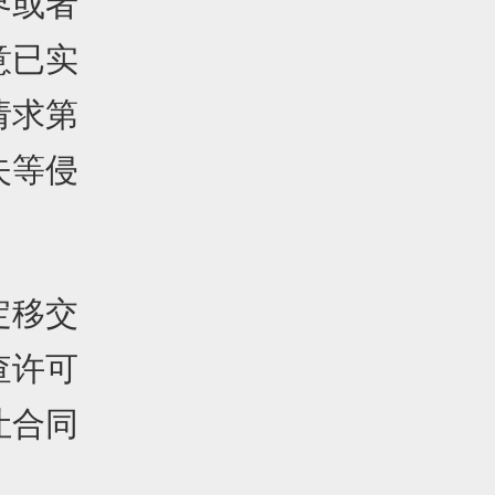
界或者
意已实
请求第
失等侵
定移交
查许可
让合同