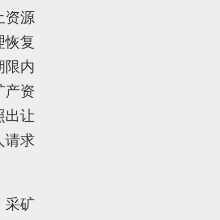
土资源
理恢复
期限内
矿产资
照出让
人请求
、采矿