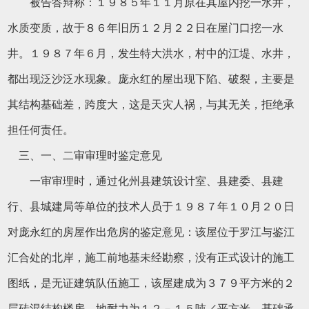
被告答辩称：１９８５年１１月原在其屋内挖一水井，
水质变质，故于８６年旧历１２月２２日在屋门口挖一水
井。１９８７年６月，发生特大洪水，村中的江堤、水井，
都出现泛沙泛水现象。庞永红的屋出现下陷、破裂，主要是
其结构基础差，跨度大，这是天灾人祸，与其无关，拒绝承
担任何责任。
三、一、二审审理时鉴定意见
一审审理时，通过化州县建筑设计室、县建委、县建
行、县城建局等单位的技术人员于１９８７年１０月２０日
对庞永红的房屋作出危房的鉴定意见：该屋位于罗江与鉴江
汇合处的北岸，施工前地基未经勘察，没有正式设计的施工
图纸，是无证建筑队伍施工，该屋建成为３７９平方米的２
层砖混结构楼房，地耐力为１２－１５吨／平方米，基础承