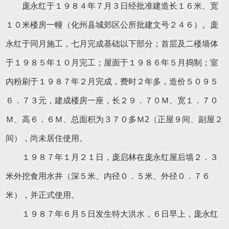
庞永红于１９８４年７月３日经批准建造长１６米、宽
１０米楼房一幢（化州县城郊区公所批建文号２４６）。庞
永红于同月施工，七月完成基础以下部分；首层及二楼墙体
于１９８５年１０月完工；屋面于１９８６年５月捣制；室
内粉刷于１９８７年２月完成，费时２年多，造价５０９５
６．７３元，建成楼房一座，长２９．７０Ｍ、宽１．７０
Ｍ、高６．６Ｍ、总面积为３７０多Ｍ2（正屋９间、副屋２
间），尚未居住使用。
１９８７年１月２１日，庞启林在庞永红屋后墙２．３
米外挖食用水井（深５米、内径０．５米、外径０．７６
米），并正式使用。
１９８７年６月５日发生特大洪水，６日早上，庞永红