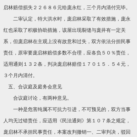
启林赔偿损失２２６８６元给庞永红，三个月内清付完毕。
二审认定，特大洪水时，庞启林采取了有效措施，庞永
红也采取了积极协助措施，该屋出现裂缝与庞井有一定关
系，但庞启林在主观上没有故意和过失，双方依法分担民事
责任，原审要庞启林赔偿多数不合理，应各负５０％责任，
适用通则１３２条，判决庞启林赔偿１７０１５．５４元，
３个月内清付。
五、合议庭及庭务会意见
合议庭讨论，有两种意见。
一种是危害纯属不可抗力引进，不可预见的，双方当事
人均无过错责任，应适用《民法通则》第１０７条之规定，
庞启林不承担民事责任，本案改判撤销一、二审判决，驳回