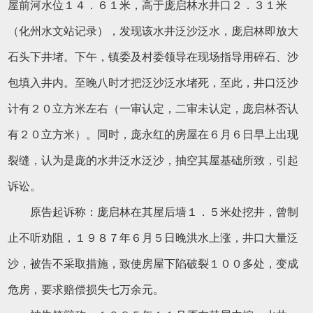
屋前河水位１４．６１米，高于庞启林水井口２．３１米
（化州水文站记录），发现该水井泛沙泛水，庞启林即放大
石头下井堵。下午，镇委及村委领导在现场指导用碎石、沙
包填入井内。至晚八时才把泛沙泛水堵死，至此，井口泛沙
计有２０立方米左右（一审认定，二审未认定，庞启林否认
有２０立方米）。同时，庞永红的房屋在６月６日早上出现
裂缝，认为是庞的水井泛水泛沙，抽空其屋基础所致，引起
诉讼。
原告起诉称：庞启林在其屋后墙１．５米处挖井，曾制
止不听劝阻，１９８７年６月５日晚洪水上涨，井口大量泛
沙，被告不采取措施，致使房屋下陷破裂１００多处，变成
危房，要求赔偿损失七万余元。