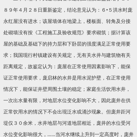
８９年４月２８日重新鉴定，结论意见认为：６•５洪水时庞
永红屋没有进水；该屋墙体在地梁上，楼板面、转角及分接
处砌墙没有按《工程施工及验收规范》要求砌筑；据计算该
屋的基础及基础下的持力层和下卧层的强度满足正常使用要
求；我国现行村镇建设有关规定，无有关水井与建筑物有关
距离规定，故鉴定认为：庞屋在正常使用因素影响下，能保
证正常使用要求，庞启林的水井是用水泥护壁，在正常使用
情况下，能保证井壁周围土壤的稳定；家庭生活饮用水井，
一次出水量有限，对地层水位变化影响不大，因此庞井在供
正常饮用水的情况下不会出现泛水或涌沙现象。但庞井距河
堤仅３０余米，水井地层与河道地层相近，庞井的水位受河
水位变化影响很大，……当河水继续上升到一定高度时，庞井