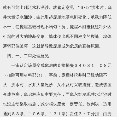
就有可能出现泛水和涌沙。故鉴定意见：“６•５”洪水时，庞
井大量泛水涌沙，由此引起庞屋地基急剧变化，承载力降低
不一，使庞屋基础出现不均匀下沉，庞屋不能抵抗这种外因
引起的过大的地基变形、墙体便出现不同程度的裂缝，墙体
薄弱部位破坏，这就是导致庞屋成为危房的直接原因。
四、一、二审处理意见
一审认定该屋变成危房的直接损失３４０３１．０８元
（扣除可用材料部分）。事前，庞启林挖井时已经劝阻不
从，洪水时，水井大量泛沙，又不及时采取措施，造成该屋
变成危房，庞启林应负主要责任，而庞永红发现井水泛沙时
也没主动采取措施，减少损失应负一定责任。故判决（适用
通则８３条、１０６条、１３１条）责任３：７分担；由庞