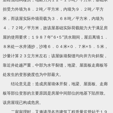
担受力外墙为８．２吨／平方米，内墙为９．２吨／平方
米，而该屋实际外墙荷载为３．６８吨／平方米，内墙为
４．７２吨／平方米，故该屋基础实际荷载能力大于满足房
屋的使用要求；１９８７年“６•５”洪水期间，屋后离墙１．
８米处一水井涌抄，沙堆６．０４米×０．７米×５．５米，
沙量计算２３立方米左右；该屋纵墙裂缝均向井方向斜裂，
靠近井处越严重，中部为水平裂缝，地梁、屋面板走廊板等
处发生的变形挠度也为中部最大。
结论意见是：造成房屋墙体开裂，地梁、屋面板、走廊
板等部位变形的主要原因是房屋中间部位的地基下陷所致。
该房屋现已构成危房。
二审审理时，又邀请茂名市建筑工程质量监督站于１９